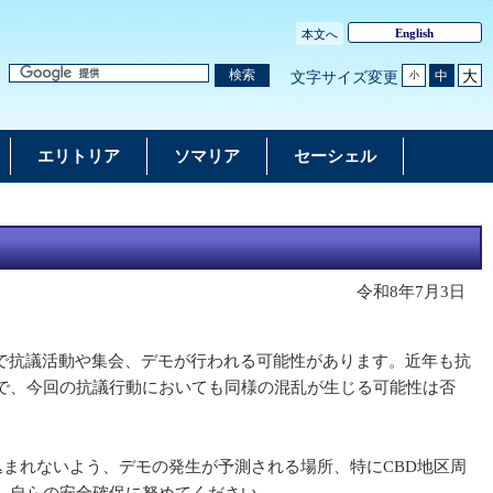
English
本文へ
大
検索
中
文字サイズ変更
小
エリトリア
ソマリア
セーシェル
令和8年7月3日
、各地で抗議活動や集会、デモが行われる可能性があります。近年も抗
で、今回の抗議行動においても同様の混乱が生じる可能性は否
まれないよう、デモの発生が予測される場所、特にCBD地区周