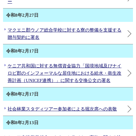
ー
令和8年2月27日
マクエニ郡ウノア総合学校に対する寮の整備を支援する
贈与契約に署名
令和8年2月17日
ケニア共和国に対する無償資金協力「国境地域及びナイ
ロビ郡のインフォーマルな居住地における給水・衛生改
善計画（UNICEF連携）」に関する交換公文の署名
令和8年2月17日
社会林業スタディツアー参加者による堀次席への表敬
令和8年2月13日