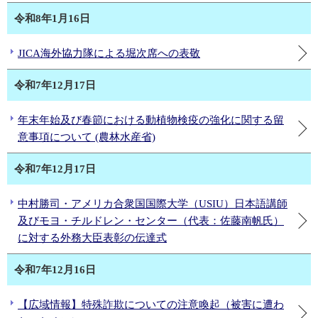
令和8年1月16日
JICA海外協力隊による堀次席への表敬
令和7年12月17日
年末年始及び春節における動植物検疫の強化に関する留
意事項について (農林水産省)
令和7年12月17日
中村勝司・アメリカ合衆国国際大学（USIU）日本語講師
及びモヨ・チルドレン・センター（代表：佐藤南帆氏）
に対する外務大臣表彰の伝達式
令和7年12月16日
【広域情報】特殊詐欺についての注意喚起（被害に遭わ