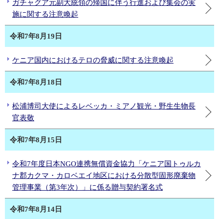
ガチャグア元副大統領の帰国に伴う行進および集会の実
施に関する注意喚起
令和7年8月19日
ケニア国内におけるテロの脅威に関する注意喚起
令和7年8月18日
松浦博司大使によるレベッカ・ミアノ観光・野生生物長
官表敬
令和7年8月15日
令和7年度日本NGO連携無償資金協力「ケニア国トゥルカ
ナ郡カクマ・カロベエイ地区における分散型固形廃棄物
管理事業（第3年次）」に係る贈与契約署名式
令和7年8月14日