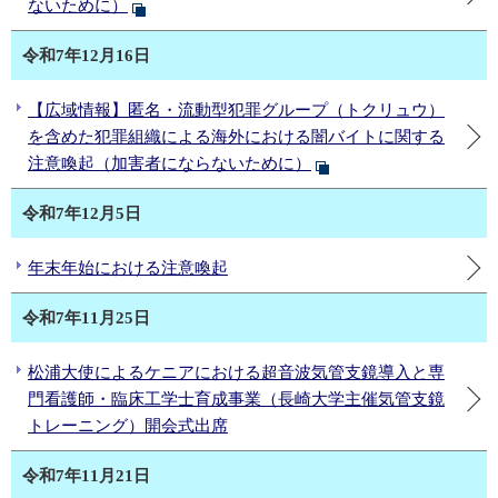
ないために）
令和7年12月16日
【広域情報】匿名・流動型犯罪グループ（トクリュウ）
を含めた犯罪組織による海外における闇バイトに関する
注意喚起（加害者にならないために）
令和7年12月5日
年末年始における注意喚起
令和7年11月25日
松浦大使によるケニアにおける超音波気管支鏡導入と専
門看護師・臨床工学士育成事業（長崎大学主催気管支鏡
トレーニング）開会式出席
令和7年11月21日