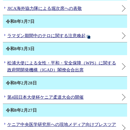
JICA海外協力隊による堀次席への表敬
令和8年3月7日
ラマダン期間中のテロに関する注意喚起
令和8年3月3日
松浦大使による女性・平和・安全保障（WPS）に関する
政府間開発機構（IGAD）閣僚会合出席
令和8年2月28日
第4回日本大使杯ケニア柔道大会の開催
令和8年2月27日
ケニア中央医学研究所への現地メディア向けプレスツア