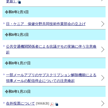
更新）
令和8年2月3日
日・ケニア 保健分野共同技術作業部会の立上げ
令和8年2月2日
公共交通機関関係者による抗議デモの実施に伴う注意喚
起
令和8年1月27日
一部メールアプリのサブスクリプション解除機能による
領事メールの配信停止についての注意喚起
令和8年1月23日
在外投票について
[906KB]