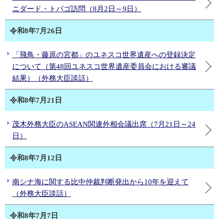
ニダード・トバゴ訪問（8月2日～9日）
令和8年7月26日
「飛鳥・藤原の宮都」のユネスコ世界遺産への登録決定
について（第48回ユネスコ世界遺産委員会における審議
結果）（外務大臣談話）
令和8年7月21日
茂木外務大臣のASEAN関連外相会議出席（7月21日～24
日）
令和8年7月12日
南シナ海に関する比中仲裁判断発出から10年を迎えて
（外務大臣談話）
令和8年7月7日