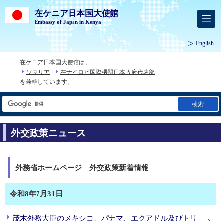
在ケニア日本国大使館
Embassy of Japan in Kenya
English
在ケニア日本国大使館は、
ソマリア
在ナイロビ国際機関日本政府代表部
を兼轄しています。
検索
外交政策ニュース
外務省ホームページ 外交政策新着情報
令和8年7月31日
茂木外務大臣のメキシコ、パナマ、エクアドル及びトリ