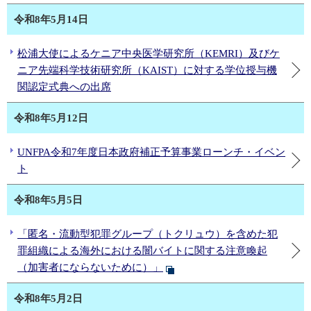
令和8年5月14日
松浦大使によるケニア中央医学研究所（KEMRI）及びケ
ニア先端科学技術研究所（KAIST）に対する学位授与機
関認定式典への出席
令和8年5月12日
UNFPA令和7年度日本政府補正予算事業ローンチ・イベン
ト
令和8年5月5日
「匿名・流動型犯罪グループ（トクリュウ）を含めた犯
罪組織による海外における闇バイトに関する注意喚起
（加害者にならないために）」
令和8年5月2日