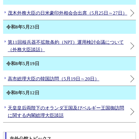
茂木外務大臣の日米豪印外相会合出席（5月25日～27日）
令和8年5月23日
第11回核兵器不拡散条約（NPT）運用検討会議について
（外務大臣談話）
令和8年5月19日
高市総理大臣の韓国訪問（5月19日～20日）
令和8年5月12日
天皇皇后両陛下のオランダ王国及びベルギー王国御訪問
に関する内閣総理大臣談話
在外公館トピックス