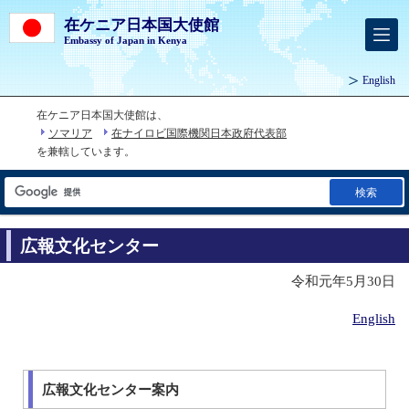
在ケニア日本国大使館
Embassy of Japan in Kenya
English
在ケニア日本国大使館は、
ソマリア
在ナイロビ国際機関日本政府代表部
を兼轄しています。
検索
広報文化センター
令和元年5月30日
English
広報文化センター案内