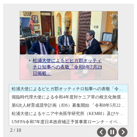
マイナンバーカード
領事手数料
電子渡航認証 (eTA)
世界の医療事情 (ケニア)
UNFPA令和7年度日本政府補正予算事業ローンチ・イベント「令和8年5月12日掲載」
堀臨時代理大使による令和4年度対
松浦大使によるエルス・トゥルカナ郡副知事への表敬「令和8年4月20日掲載」
ケニア草の根文化無償資金協力
松浦大使によるケニア中央医学研
「ケニア・パラリンピック委員会
究所（KEMRI）及びケニア先端科
JICA海外協力隊による堀次席への表敬「令和8年4月17日掲載」
松浦大使によるビヒガ郡オッティ
障害者スポーツ器材整備計画」器
学技術研究所（KAIST）に対する
UNFPA令和7年度日本政府補正予算
松浦大使によるエルス・トゥルカ
日・ケニア 保健分野共同技術作
国費外国人留学生による松浦大使
日・ケニア 保健分野共同技術作業部会 第3回会合の開催 「令和8年04月15日掲載」
松浦大使によるシアヤ郡訪問「令
チロ知事への表敬「令和8年7月29
材引渡式への出席「令和8年7月3日
第6次人材育成奨学計画（JDS）募
学位授与機関認定式典への出席
事業ローンチ・イベント「令和8年
ナ郡副知事への表敬「令和8年4月
JICA海外協力隊による堀次席への
業部会 第3回会合の開催 「令和8
への表敬 「令和8年03月25日掲
国費外国人留学生による松浦大使への表敬 「令和8年03月25日掲載」
和8年7月30日掲載」
日掲載」
掲載」
集開始「令和8年5月22日掲載」
「令和8年5月14日掲載」
5月12日掲載」
20日掲載」
表敬「令和8年4月17日掲載」
年04月15日掲載」
載」
松浦大使によるシアヤ郡訪問「令和8年7月30日掲載」
松浦大使によるビヒガ郡オッティチロ知事への表敬「令和8年7月29日掲載」
堀臨時代理大使による令和4年度対ケニア草の根文化無償資金協力「ケニア・パラリンピック委員会障害者スポーツ器材整備計画」器材引渡式への出席「令和8年7月3日掲載」
第6次人材育成奨学計画（JDS）募集開始 「令和8年5月22日掲載」
松浦大使によるケニア中央医学研究所（KEMRI）及びケニア先端科学技術研究所（KAIST）に対する学位授与機関認定式典への出席「令和8年5月14日掲載」
UNFPA令和7年度日本政府補正予算事業ローンチ・イベント「令和8年5月12日掲載」
2 / 10
松浦大使によるエルス・トゥルカナ郡副知事への表敬「令和8年4月20日掲載」
Previous
Next