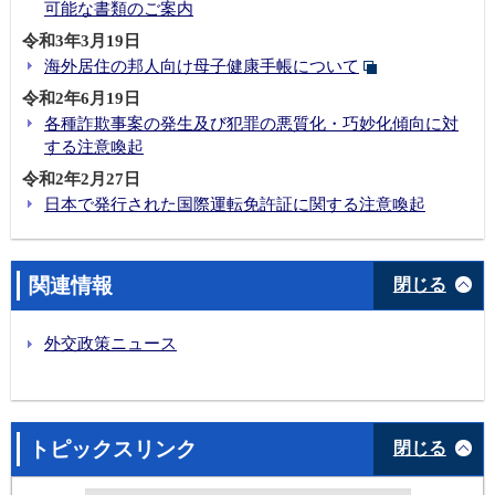
可能な書類のご案内
令和3年3月19日
海外居住の邦人向け母子健康手帳について
令和2年6月19日
各種詐欺事案の発生及び犯罪の悪質化・巧妙化傾向に対
する注意喚起
令和2年2月27日
日本で発行された国際運転免許証に関する注意喚起
関連情報
閉じる
外交政策ニュース
トピックスリンク
閉じる