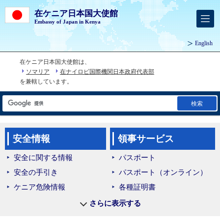
在ケニア日本国大使館
Embassy of Japan in Kenya
English
在ケニア日本国大使館は、
ソマリア
在ナイロビ国際機関日本政府代表部
を兼轄しています。
検索
安全情報
領事サービス
安全に関する情報
パスポート
安全の手引き
パスポート（オンライン）
ケニア危険情報
各種証明書
在留届
さらに表示する
在外選挙