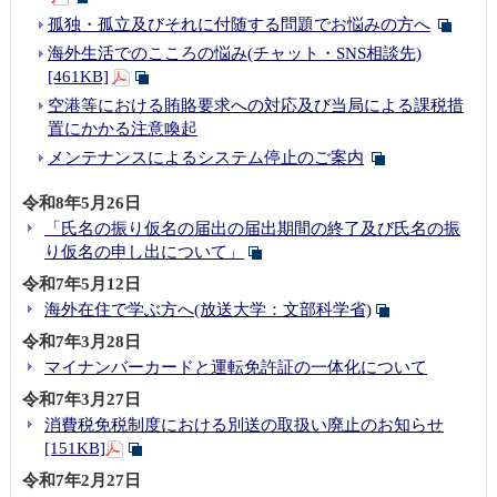
孤独・孤立及びそれに付随する問題でお悩みの方へ
海外生活でのこころの悩み(チャット・SNS相談先)
[461KB]
空港等における賄賂要求への対応及び当局による課税措
置にかかる注意喚起
メンテナンスによるシステム停止のご案内
令和8年5月26日
「氏名の振り仮名の届出の届出期間の終了及び氏名の振
り仮名の申し出について」
令和7年5月12日
海外在住で学ぶ方へ(放送大学：文部科学省)
令和7年3月28日
マイナンバーカードと運転免許証の一体化について
令和7年3月27日
消費税免税制度における別送の取扱い廃止のお知らせ
[151KB]
令和7年2月27日