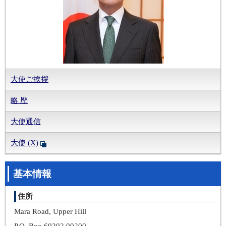
大使ご挨拶
略 歴
大使通信
大使 (X)
基本情報
住所
Mara Road, Upper Hill
P.O. Box 60202 00200