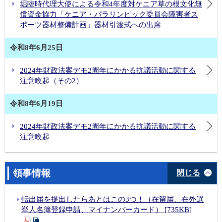
堀臨時代理大使による令和4年度対ケニア草の根文化無
償資金協力「ケニア・パラリンピック委員会障害者ス
ポーツ器材整備計画」器材引渡式への出席
令和8年6月25日
2024年財政法案デモ2周年にかかる抗議活動に関する
注意喚起（その2）
令和8年6月19日
2024年財政法案デモ2周年にかかる抗議活動に関する
注意喚起
領事情報
閉じる
転出届を提出したらあとはこの3つ！（在留届、在外選
挙人名簿登録申請、マイナンバーカード） [735KB]