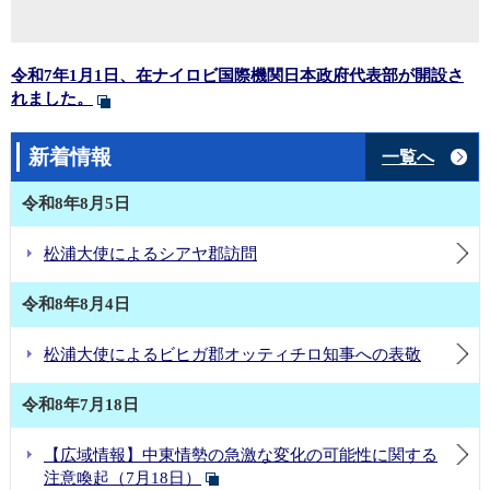
JICA海外協力隊による堀次席への表敬「令和8年4月17日掲載」
日・ケニア 保健分野共同技術作業部会 第3回会合の開催 「令和8年04月15日掲載」
国費外国人留学生による松浦大使への表敬 「令和8年03月25日掲載」
令和7年1月1日、在ナイロビ国際機関日本政府代表部が開設さ
松浦大使によるシアヤ郡訪問「令和8年7月30日掲載」
れました。
松浦大使によるビヒガ郡オッティチロ知事への表敬「令和8年7月29日掲載」
堀臨時代理大使による令和4年度対ケニア草の根文化無償資金協力「ケニア・パラリンピック委員会障害者スポーツ器材整備計画」器材引渡式への出席「令和8年7月3日掲載」
新着情報
一覧へ
第6次人材育成奨学計画（JDS）募集開始 「令和8年5月22日掲載」
令和8年8月5日
松浦大使によるケニア中央医学研究所（KEMRI）及びケニア先端科学技術研究所（KAIST）に対する学位授与機関認定式典への出席「令和8年5月14日掲載」
UNFPA令和7年度日本政府補正予算事業ローンチ・イベント「令和8年5月12日掲載」
松浦大使によるシアヤ郡訪問
松浦大使によるエルス・トゥルカナ郡副知事への表敬「令和8年4月20日掲載」
JICA海外協力隊による堀次席への表敬「令和8年4月17日掲載」
令和8年8月4日
日・ケニア 保健分野共同技術作業部会 第3回会合の開催 「令和8年04月15日掲載」
松浦大使によるビヒガ郡オッティチロ知事への表敬
国費外国人留学生による松浦大使への表敬 「令和8年03月25日掲載」
令和8年7月18日
【広域情報】中東情勢の急激な変化の可能性に関する
注意喚起（7月18日）