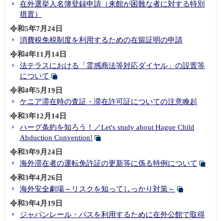
在外選挙人名簿登録申請（来館が困難な者に対する特別
措置）
令和5年7月24日
消費税免税制度を利用するための在留証明の申請
令和4年11月14日
法テラスにおける「霊感商法等対応ダイヤル」の設置等
について
令和4年5月19日
ケニア滞在時の査証・滞在許可証についての注意喚起
令和3年12月14日
ハーグ条約を知ろう！／Let's study about Hague Child
Abduction Convention!
令和3年9月24日
海外滞在者の運転免許証の更新等に係る特例について
令和3年4月26日
海外安全劇場～リスクを知ってしっかり対策～
令和3年4月19日
ジャパンレール・パスを利用するために在外公館で取得