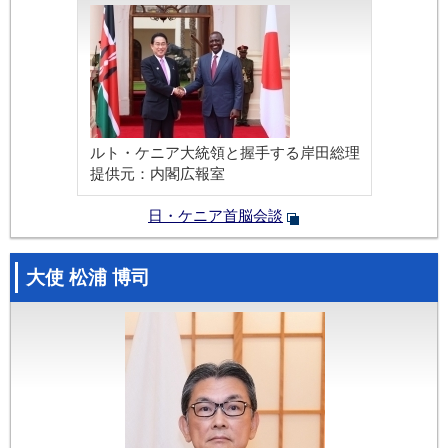
ルト・ケニア大統領と握手する岸田総理
提供元：
内閣広報室
日・ケニア首脳会談
大使 松浦 博司