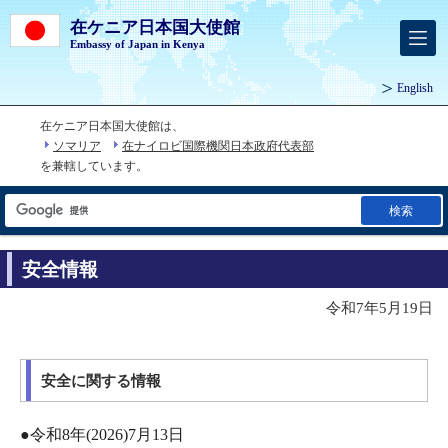
在ケニア日本国大使館
Embassy of Japan in Kenya
English
在ケニア日本国大使館は、
ソマリア
在ナイロビ国際機関日本政府代表部
を兼轄しています。
検索
安全情報
令和7年5月19日
安全に関する情報
●令和8年(2026)7月13日